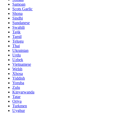
Samoan
Scots Gaelic
Shona
Sindhi
Sundanese
Swahili
Tajik
Tamil
Telugu
Thai
Ukrainian
Urdu
Uzbek
Vietnamese
Welsh
Xhosa
Yiddish
Yoruba
Zulu
Kinyarwanda
Tatar
Oriya
Turkmen
Uyghur