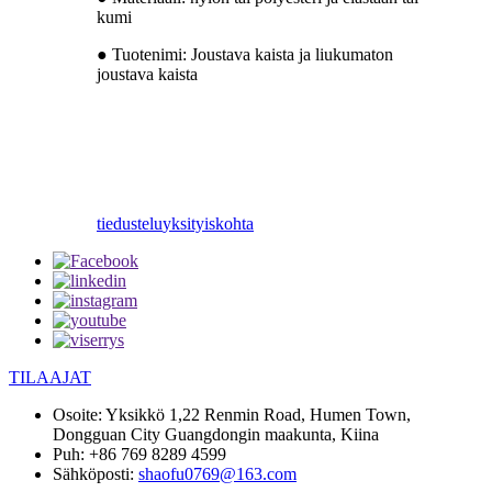
kumi
● Tuotenimi: Joustava kaista ja liukumaton
joustava kaista
tiedustelu
yksityiskohta
TILAAJAT
Osoite:
Yksikkö 1,22 Renmin Road, Humen Town,
Dongguan City Guangdongin maakunta, Kiina
Puh:
+86 769 8289 4599
Sähköposti:
shaofu0769@163.com