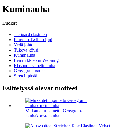
Kuminauha
Luokat
Jacquard elastinen
Puuvilla Twill Teippi
Vedä johto
Tukeva köysi
Kuminauha
Lemmikkieläin Webning
Elastinen samettinauha
Grossgrain nauha
Stretch pitsiä
Esittelyssä olevat tuotteet
Mukautettu painettu Grosgrain-
nauhakoristenauha