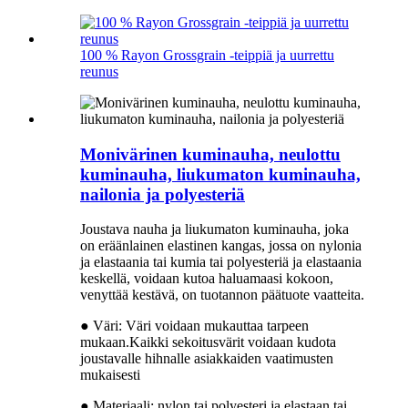
100 % Rayon Grossgrain -teippiä ja uurrettu
reunus
Monivärinen kuminauha, neulottu
kuminauha, liukumaton kuminauha,
nailonia ja polyesteriä
Joustava nauha ja liukumaton kuminauha, joka
on eräänlainen elastinen kangas, jossa on nylonia
ja elastaania tai kumia tai polyesteriä ja elastaania
keskellä, voidaan kutoa haluamaasi kokoon,
venyttää kestävä, on tuotannon päätuote vaatteita.
● Väri: Väri voidaan mukauttaa tarpeen
mukaan.Kaikki sekoitusvärit voidaan kudota
joustavalle hihnalle asiakkaiden vaatimusten
mukaisesti
● Materiaali: nylon tai polyesteri ja elastaan ​​tai