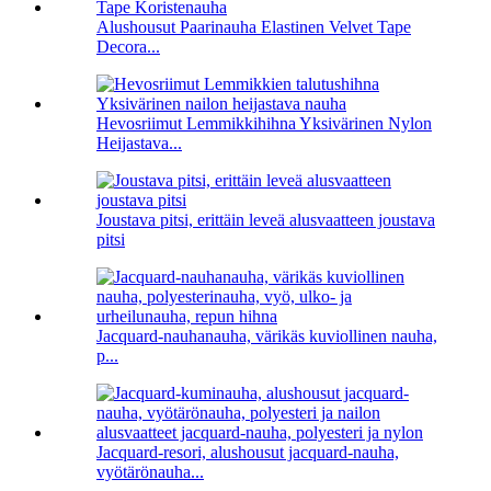
Alushousut Paarinauha Elastinen Velvet Tape
Decora...
Hevosriimut Lemmikkihihna Yksivärinen Nylon
Heijastava...
Joustava pitsi, erittäin leveä alusvaatteen joustava
pitsi
Jacquard-nauhanauha, värikäs kuviollinen nauha,
p...
Jacquard-resori, alushousut jacquard-nauha,
vyötärönauha...