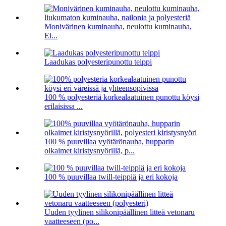
Monivärinen kuminauha, neulottu kuminauha,
Ei...
Laadukas polyesteripunottu teippi
100 % polyesteriä korkealaatuinen punottu köysi
erilaisissa ...
100 % puuvillaa vyötärönauha, hupparin
olkaimet kiristysnyörillä, p...
100 % puuvillaa twill-teippiä ja eri kokoja
Uuden tyylinen silikonipäällinen litteä vetonaru
vaatteeseen (po...