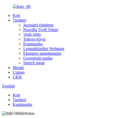
Koti
Tuotteet
Jacquard elastinen
Puuvilla Twill Teippi
Vedä johto
Tukeva köysi
Kuminauha
Lemmikkieläin Webning
Elastinen samettinauha
Grossgrain nauha
Stretch pitsiä
Meistä
Uutiset
UKK
English
Koti
Tuotteet
Kuminauha